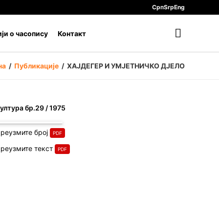
Срп
Srp
Eng
ји о часопису
Контакт
на
/
Публикације
/
ХАЈДЕГЕР И УМЈЕТНИЧКО ДЈЕЛО
ултура бр.29 / 1975
реузмите број
реузмите текст