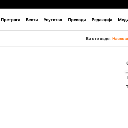
Претрага
Вести
Упутство
Преводи
Редакција
Меди
Ви сте овде:
Наслов
К
П
П