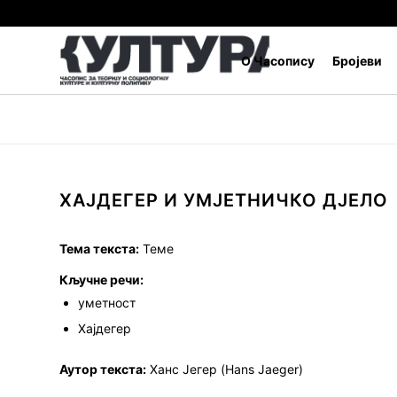
О Часопису
Бројеви
ХАЈДЕГЕР И УМЈЕТНИЧКО ДЈЕЛО
Тема текста:
Теме
Кључне речи:
уметност
Хајдегер
Аутор текста:
Ханс Јегер (Hans Jaeger)