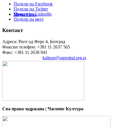
Подели на Facebook
Подели на Twitter
Подели на LinkedIn
Menu
Menu
Подели на мејл
Контакт
Адреса: Риге од Фере 4, Београд
Фиксни телефон: +381 11 2637 565
Факс: +381 11 2638 941
Електронска пошта:
kultura@zaprokul.org.rs
Сва права задржана | Часопис Култура