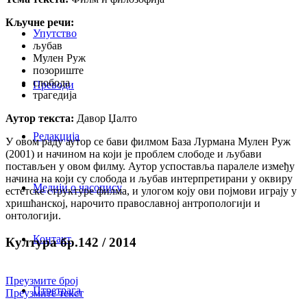
Кључне речи:
Упутство
љубав
Мулен Руж
позориште
слобода
Преводи
трагедија
Аутор текста:
Давор Џалто
Редакција
У овом раду аутор се бави филмом База Лурмана Мулeн Руж
(2001) и начином на који је проблем слободе и љубави
постављен у овом филму. Аутор успоставља паралеле између
начина на који су слобода и љубав интерпретирани у оквиру
Медији о часопису
естетске структуре филма, и улогом коју ови појмови играју у
хришћанској, нарочито православној антропологији и
онтологији.
Контакт
Култура бр.142 / 2014
Преузмите број
Птретрага
Преузмите текст