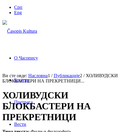
Срп
Eng
О Часопису
Ви сте овде:
Насловна
1
/
Публикације
2
/
ХОЛИВУДСКИ
Бројеви
БЛОКБАСТЕРИ НА ПРЕКРЕТНИЦИ...
ХОЛИВУДСКИ
Претрага
БЛОКБАСТЕРИ НА
ПРЕКРЕТНИЦИ
Вести
Тема текста:
Филм и филозофија