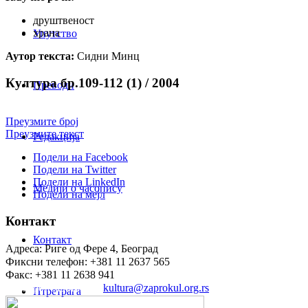
друштвеност
храна
Упутство
Аутор текста:
Сидни Минц
Култура бр.109-112 (1) / 2004
Преводи
Преузмите број
Преузмите текст
Редакција
Подели на Facebook
Подели на Twitter
Подели на LinkedIn
Медији о часопису
Подели на мејл
Контакт
Контакт
Адреса: Риге од Фере 4, Београд
Фиксни телефон: +381 11 2637 565
Факс: +381 11 2638 941
Електронска пошта:
kultura@zaprokul.org.rs
Птретрага