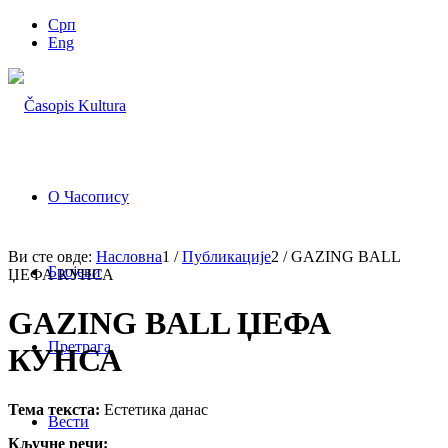
Срп
Eng
О Часопису
Ви сте овде:
Насловна
1
/
Публикације
2
/
GAZING BALL
Бројеви
ЏЕФА КУНСА
GAZING BALL ЏЕФА
Претрага
КУНСА
Тема текста:
Естетика данас
Вести
Кључне речи: