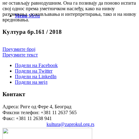
не остављају равнодушним. Она га позивају да поново испита
свој однос према уметничком наслеђу, како на нивоу
разумевања, доживљавања и интерпретирања, тако и на нивоу
Menu
Menu
вредновања.
Култура бр.161 / 2018
Преузмите број
Преузмите текст
Подели на Facebook
Подели на Twitter
Подели на LinkedIn
Подели на мејл
Контакт
Адреса: Риге од Фере 4, Београд
Фиксни телефон: +381 11 2637 565
Факс: +381 11 2638 941
Електронска пошта:
kultura@zaprokul.org.rs