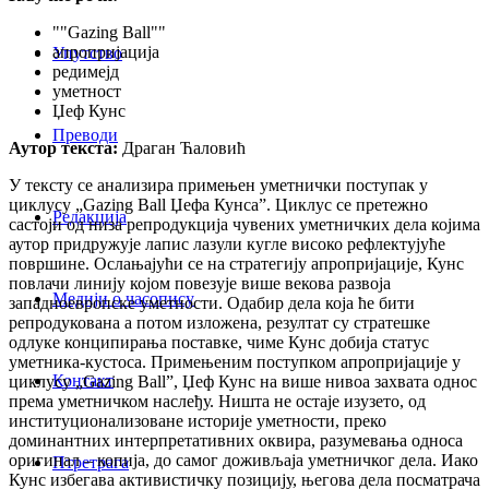
""Gazing Ball""
апропријација
Упутство
редимејд
уметност
Џеф Кунс
Преводи
Аутор текста:
Драган Ћаловић
У тексту се анализира примењен уметнички поступак у
циклусу „Gazing Ball Џефа Кунса”. Циклус се претежно
Редакција
састоји од низа репродукција чувених уметничких дела којима
аутор придружује лапис лазули кугле високо рефлектујуће
површине. Ослањајући се на стратегију апропријације, Кунс
повлачи линију којом повезује више векова развоја
Медији о часопису
западноевропске уметности. Одабир дела која ће бити
репродукована а потом изложена, резултат су стратешке
одлуке конципирања поставке, чиме Кунс добија статус
уметника-кустоса. Примењеним поступком апропријације у
Контакт
циклусу „Gazing Ball”, Џеф Кунс на више нивоа захвата однос
према уметничком наслеђу. Ништа не остаје изузето, од
институционализоване историје уметности, преко
доминантних интерпретативних оквира, разумевања односа
оригинал – копија, до самог доживљаја уметничког дела. Иако
Птретрага
Кунс избегава активистичку позицију, његова дела посматрача