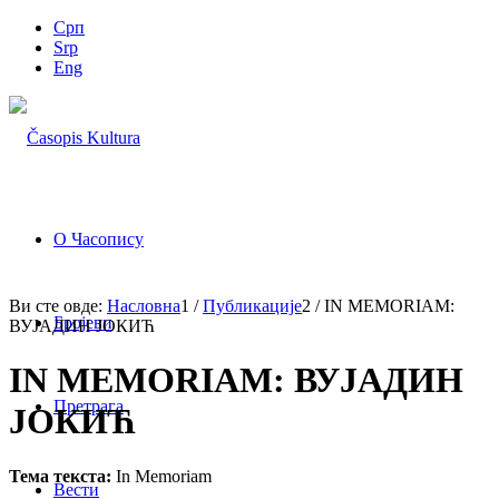
Срп
Srp
Eng
О Часопису
Ви сте овде:
Насловна
1
/
Публикације
2
/
IN MEMORIAM:
Бројеви
ВУЈАДИН ЈОКИЋ
IN MEMORIAM: ВУЈАДИН
Претрага
ЈОКИЋ
Тема текста:
In Memoriam
Вести