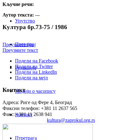
Кључне речи:
Аутор текста:
---
Упутство
Култура бр.73-75 / 1986
Преводи
Преузмите број
Преузмите текст
Подели на Facebook
Подели на Twitter
Редакција
Подели на LinkedIn
Подели на мејл
Контакт
Медији о часопису
Адреса: Риге од Фере 4, Београд
Фиксни телефон: +381 11 2637 565
Факс: +381 11 2638 941
Контакт
Електронска пошта:
kultura@zaprokul.org.rs
Птретрага