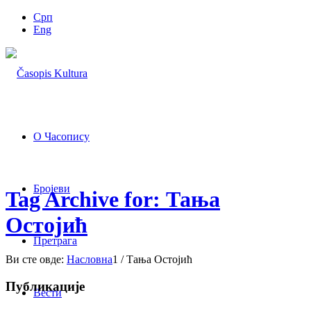
Срп
Eng
О Часопису
Бројеви
Tag Archive for: Тања
Остојић
Претрага
Ви сте овде:
Насловна
1
/
Тања Остојић
Публикације
Вести