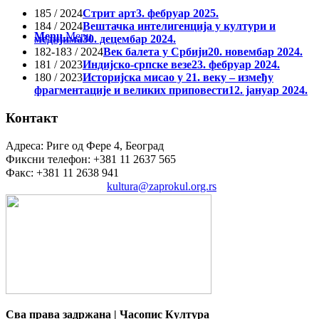
185 / 2024
Стрит арт
3. фебруар 2025.
184 / 2024
Вештачка интелигенција у култури и
Menu
Menu
медијима
30. децембар 2024.
182-183 / 2024
Век балета у Србији
20. новембар 2024.
181 / 2023
Индијско-српске везе
23. фебруар 2024.
180 / 2023
Историјска мисао у 21. веку – између
фрагментације и великих приповести
12. јануар 2024.
Контакт
Адреса: Риге од Фере 4, Београд
Фиксни телефон: +381 11 2637 565
Факс: +381 11 2638 941
Електронска пошта:
kultura@zaprokul.org.rs
Сва права задржана | Часопис Култура