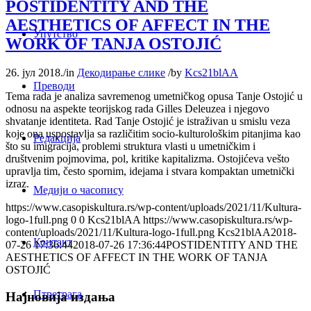
POSTIDENTITY AND THE
AESTHETICS OF AFFECT IN THE
Упутство
WORK OF TANJA OSTOJIĆ
26. јул 2018.
/
in
Декодирање слике
/
by
Kcs21blAA
Преводи
Tema rada je analiza savremenog umetničkog opusa Tanje Ostojić u
odnosu na aspekte teorijskog rada Gilles Deleuzea i njegovo
shvatanje identiteta. Rad Tanje Ostojić je istraživan u smislu veza
koje ona uspostavlja sa različitim socio-kulturološkim pitanjima kao
Редакција
što su imigracija, problemi struktura vlasti u umetničkim i
društvenim pojmovima, pol, kritike kapitalizma. Ostojićeva vešto
upravlja tim, često spornim, idejama i stvara kompaktan umetnički
izraz.
Медији о часопису
https://www.casopiskultura.rs/wp-content/uploads/2021/11/Kultura-
logo-1full.png
0
0
Kcs21blAA
https://www.casopiskultura.rs/wp-
content/uploads/2021/11/Kultura-logo-1full.png
Kcs21blAA
2018-
Контакт
07-26 17:36:44
2018-07-26 17:36:44
POSTIDENTITY AND THE
AESTHETICS OF AFFECT IN THE WORK OF TANJA
OSTOJIĆ
Птретрага
Најновија издања