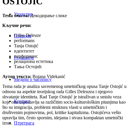
OSTOJIĆ
Упутство
Тема текста:
Декодирање слике
Кључне речи:
Gilles Deleuze
Преводи
performans
Tanja Ostojić
идентитет
перформанс
Редакција
релациона естетика
Тања Остојић
Аутор текста:
Bojana Videkanić
Медији о часопису
Tema rada je analiza savremenog umetničkog opusa Tanje Ostojić u
odnosu na aspekte teorijskog rada Gilles Deleuzea i njegovo
shvatanje identiteta. Rad Tanje Ostojić je istraživan u smislu veza
Контакт
koje ona uspostavlja sa različitim socio-kulturološkim pitanjima kao
što su imigracija, problemi struktura vlasti u umetničkim i
društvenim pojmovima, pol, kritike kapitalizma. Ostojićeva vešto
upravlja tim, često spornim, idejama i stvara kompaktan umetnički
izraz.
Птретрага