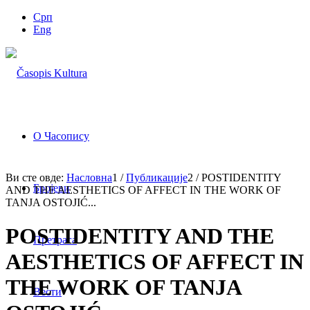
Срп
Eng
О Часопису
Ви сте овде:
Насловна
1
/
Публикације
2
/
POSTIDENTITY
Бројеви
AND THE AESTHETICS OF AFFECT IN THE WORK OF
TANJA OSTOJIĆ...
POSTIDENTITY AND THE
Претрага
AESTHETICS OF AFFECT IN
THE WORK OF TANJA
Вести