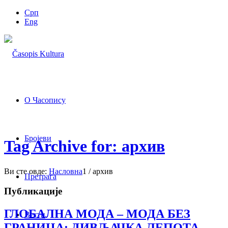
Срп
Eng
О Часопису
Бројеви
Tag Archive for: архив
Ви сте овде:
Насловна
1
/
архив
Претрага
Публикације
ГЛОБАЛНА МОДА – МОДА БЕЗ
Вести
ГРАНИЦА: ДИВЉАЧКА ЛЕПОТА