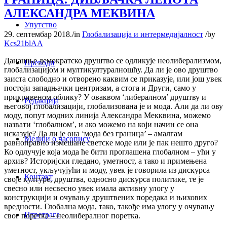
АЛЕКСАНДРА МЕКВИНА
Упутство
29. септембар 2018.
/
in
Глобализација и интермедијалност
/
by
Kcs21blAA
Данашње демократско друштво се одликује неолиберализмом,
Преводи
глобализацијом и мултикултуралношћу. Да ли је ово друштво
заиста слободно и отворено каквим се приказује, или још увек
постоји западњачки центризам, а стога и Други, само у
прикривеном облику? У оваквом ‘либералном’ друштву и
Редакција
његовој глобализацији, глобализована је и мода. Али да ли ову
моду, попут модних линија Александра Мекквина, можемо
назвати ‘глобалном’, и ако можемо на који начин се она
исказује? Да ли је она ‘мода без граница’ – амалгам
Медији о часопису
равноправно измешане светске моде или је пак нешто друго?
Ко одлучује која мода ће бити проглашена глобалном – ући у
архив? Историјски гледано, уметност, а тако и примењена
уметност, укључујући и моду, увек је говорила из дискурса
Контакт
своје културе, друштва, односно дискурса политике, те је
свесно или несвесно увек имала активну улогу у
конструкцији и очувању друштвених поредака и њихових
вредности. Глобална мода, тако, такође има улогу у очувању
Птретрага
свог поретка – неолибералног поретка.