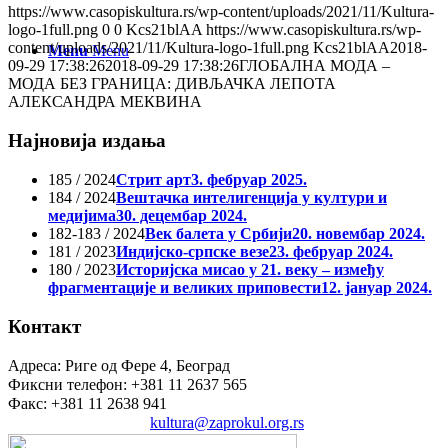
https://www.casopiskultura.rs/wp-content/uploads/2021/11/Kultura-
logo-1full.png
0
0
Kcs21blAA
https://www.casopiskultura.rs/wp-
content/uploads/2021/11/Kultura-logo-1full.png
Kcs21blAA
2018-
Menu
Menu
09-29 17:38:26
2018-09-29 17:38:26
ГЛОБАЛНА МОДА –
МОДА БЕЗ ГРАНИЦА: ДИВЉАЧКА ЛЕПОТА
АЛЕКСАНДРА МЕКВИНА
Најновија издања
185 / 2024
Стрит арт
3. фебруар 2025.
184 / 2024
Вештачка интелигенција у култури и
медијима
30. децембар 2024.
182-183 / 2024
Век балета у Србији
20. новембар 2024.
181 / 2023
Индијско-српске везе
23. фебруар 2024.
180 / 2023
Историјска мисао у 21. веку – између
фрагментације и великих приповести
12. јануар 2024.
Контакт
Адреса: Риге од Фере 4, Београд
Фиксни телефон: +381 11 2637 565
Факс: +381 11 2638 941
Електронска пошта:
kultura@zaprokul.org.rs