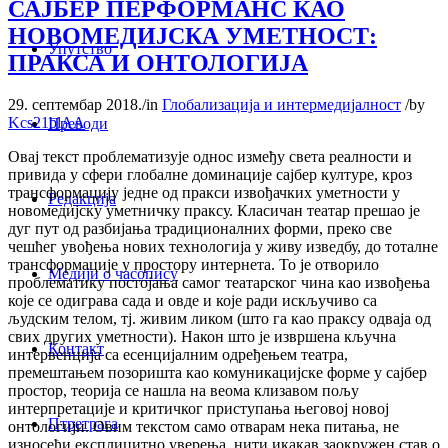
САЈБЕР ПЕРФОРМАНС КАО
НОВОМЕДИЈСКА УМЕТНОСТ:
Упутство
ПРАКСА И ОНТОЛОГИЈА
29. септембар 2018.
/
in
Глобализација и интермедијалност
/
by
Kcs21blAA
Преводи
Овај текст проблематизује однос између света реалности и
привида у сфери глобалне доминације сајбер културе, кроз
трансформацију једне од пракси извођачких уметности у
Редакција
новомедијску уметничку праксу. Класичан театар прешао је
дуг пут од разбијања традиционалних форми, преко све
чешћег увођења нових технологија у живу изведбу, до тоталне
трансформације у простору интернета. То је отворило
Медији о часопису
проблематику постојања самог театарског чина као извођења
које се одиграва сада и овде и које ради искључиво са
људским телом, тј. живим ликом (што га као праксу одваја од
свих других уметности). Након што је извршена кључна
Контакт
интервенција са есенцијалним одређењем театра,
премештањем позоришта као комуникацијске форме у сајбер
простор, теорија се нашла на веома клизавом пољу
интерпретације и критичког приступања његовој новој
Птретрага
онтологији. Овим текстом само отварам нека питања, не
износећи експлицитно уверења, нити икакав заокружен став о