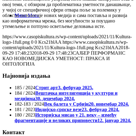
овој теми, с обзиром да проблематика уметности данашњице,
у чијој се специфичној сфери отвара поље за полемику у
Menu
Menu
области онтологије нових медија и сама поставља и развија
као информатичка мрежа, без могућности за поуздано
утемељење и потпуно осветљење деловања исте.
https://www.casopiskultura.rs/wp-content/uploads/2021/11/Kultura-
logo-1full.png
0
0
Kcs21blAA
https://www.casopiskultura.rs/wp-
content/uploads/2021/11/Kultura-logo-1full.png
Kcs21blAA
2018-
09-29 17:48:23
2018-09-29 17:48:23
САЈБЕР ПЕРФОРМАНС
КАО НОВОМЕДИЈСКА УМЕТНОСТ: ПРАКСА И
ОНТОЛОГИЈА
Најновија издања
185 / 2024
Стрит арт
3. фебруар 2025.
184 / 2024
Вештачка интелигенција у култури и
медијима
30. децембар 2024.
182-183 / 2024
Век балета у Србији
20. новембар 2024.
181 / 2023
Индијско-српске везе
23. фебруар 2024.
180 / 2023
Историјска мисао у 21. веку – између
фрагментације и великих приповести
12. јануар 2024.
Контакт