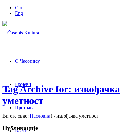
Срп
Eng
О Часопису
Бројеви
Tag Archive for: извођачка
уметност
Претрага
Ви сте овде:
Насловна
1
/
извођачка уметност
Публикације
Вести