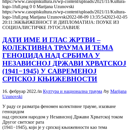
https://www.casopiskultura.rs/wp-content/uploads/2021/11/Kultura-
logo-1full.png
0
0
Marijana Uzunovski
https://www.casopiskultura.rs/wp-content/uploads/2021/11/Kultura-
logo-1full.png
Marijana Uzunovski
2022-08-09 13:35:54
2023-02-05
20:11:36
КЊИЖЕВНОСТ И ДИПЛОМАТИЈА: ПОУКЕ ИЗ
СОЦИЈАЛИСТИЧКЕ ЈУГОСЛАВИЈЕ
ДАТИ ИМЕ И ГЛАС ЖРТВИ –
КОЛЕКТИВНА ТРАУМА И ТЕМА
ГЕНОЦИДА НАД СРБИМА У
НЕЗАВИСНОЈ ДРЖАВИ ХРВАТСКОЈ
(1941−1945) У САВРЕМЕНОЈ
СРПСКОЈ КЊИЖЕВНОСТИ
16. фебруар 2022.
/
in
Култура и национална траума
/
by
Marijana
Uzunovski
У раду се разматра феномен колективне трауме, изазване
геноцидом
над српским народом у Независној Држави Хрватској током
Другог светског рата
(1941−1945), који је у српској књижевности као тема