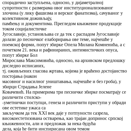
спорадично заступљена, односно, у дијаметралној
супротности с размерама овог институционализованог
злочина (у лику фашизма и верског фанатизма), сачуваног у
колективном доживљају,
памћењу и документима. Прегледом књижевне продукције
током социјалистичке
Југославије, установљава се да тек с распадом Југославије
долази до песничког елаборирања ове теме, најчешће у
поемској форми, попут збирке Опела Милана Комненића, а с
почетком 21. века и рафинираних, интимистичких опуса,
попут збирке Бол
Мирослава Максимовића, односно, на архивском предлошку
доследно исписаних,
тј. оживљених гласова жртава, којима је враћено достојанство
постојања (након
масовног и насилног уништавања, најчешће и без гроба), у
збирци Страдања Јелене
Ковачевић. На примерима три песничке збирке посматрају се
различити стилско-
-уметнички поступци, генеза и различити приступи у обради
ове естетике ужаса са
закључком да тек XXI век даје у потпуности сазрела,
високоестетизована остварења, као трајан допринос српској
књижевности, али и предложак за нека будућа
дела, која ће бити инспирисана овом темом