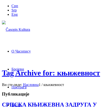
Срп
Srp
Eng
О Часопису
Бројеви
Tag Archive for: књижевност
Ви сте овде:
Насловна
1
/
књижевност
Претрага
Публикације
СРПСКА КЊИЖЕВНА ЗАДРУГА У
Вести