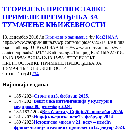
ТЕОРИЈСКЕ ПРЕТПОСТАВКЕ
ПРИМЕНЕ ПРЕВОЂЕЊА ЗА
ТУМАЧЕЊЕ КЊИЖЕВНОСТИ
13. децембар 2018.
/
in
Књижевно занимање
/
by
Kcs21blAA
https://www.casopiskultura.rs/wp-content/uploads/2021/11/Kultura-
logo-1full.png
0
0
Kcs21blAA
https://www.casopiskultura.rs/wp-
content/uploads/2021/11/Kultura-logo-1full.png
Kcs21blAA
2018-
12-13 15:58:15
2018-12-13 15:58:15
ТЕОРИЈСКЕ
ПРЕТПОСТАВКЕ ПРИМЕНЕ ПРЕВОЂЕЊА ЗА
ТУМАЧЕЊЕ КЊИЖЕВНОСТИ
Страна 1 од 4
1
2
3
4
Најновија издања
185 / 2024
Стрит арт
3. фебруар 2025.
184 / 2024
Вештачка интелигенција у култури и
медијима
30. децембар 2024.
182-183 / 2024
Век балета у Србији
20. новембар 2024.
181 / 2023
Индијско-српске везе
23. фебруар 2024.
180 / 2023
Историјска мисао у 21. веку – између
фрагментације и великих приповести
12. јануар 2024.