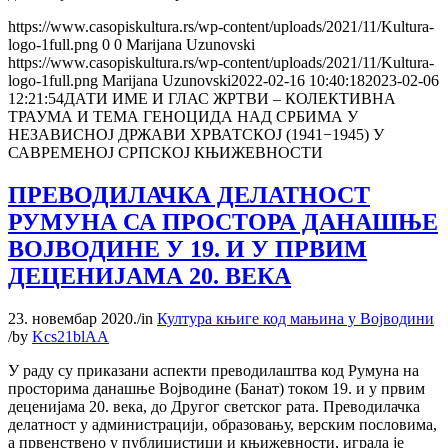
https://www.casopiskultura.rs/wp-content/uploads/2021/11/Kultura-
logo-1full.png
0
0
Marijana Uzunovski
https://www.casopiskultura.rs/wp-content/uploads/2021/11/Kultura-
logo-1full.png
Marijana Uzunovski
2022-02-16 10:40:18
2023-02-06
12:21:54
ДАТИ ИМЕ И ГЛАС ЖРТВИ – КОЛЕКТИВНА
ТРАУМА И ТЕМА ГЕНОЦИДА НАД СРБИМА У
НЕЗАВИСНОЈ ДРЖАВИ ХРВАТСКОЈ (1941−1945) У
САВРЕМЕНОЈ СРПСКОЈ КЊИЖЕВНОСТИ
ПРЕВОДИЛАЧКА ДЕЛАТНОСТ
РУМУНА СА ПРОСТОРА ДАНАШЊЕ
ВОЈВОДИНЕ У 19. И У ПРВИМ
ДЕЦЕНИЈАМА 20. ВЕКА
23. новембар 2020.
/
in
Култура књиге код мањина у Војводини
/
by
Kcs21blAA
У раду су приказани аспекти преводилаштва код Румуна на
просторима данашње Војводине (Банат) током 19. и у првим
деценијама 20. века, до Другог светског рата. Преводилачка
делатност у администрацији, образовању, верским пословима,
а првенствено у публицистици и књижевности, играла је