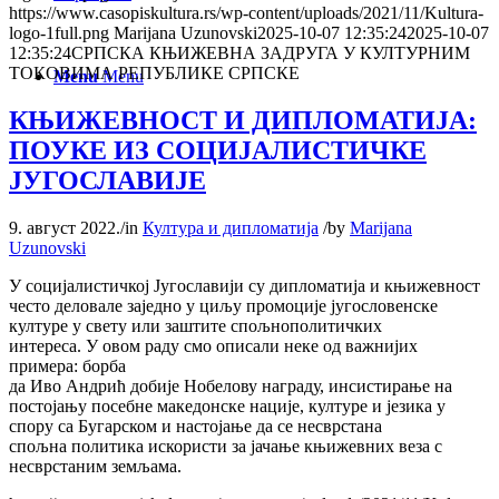
https://www.casopiskultura.rs/wp-content/uploads/2021/11/Kultura-
logo-1full.png
Marijana Uzunovski
2025-10-07 12:35:24
2025-10-07
12:35:24
СРПСКА КЊИЖЕВНА ЗАДРУГА У КУЛТУРНИМ
ТОКОВИМА РЕПУБЛИКЕ СРПСКЕ
Menu
Menu
КЊИЖЕВНОСТ И ДИПЛОМАТИЈА:
ПОУКЕ ИЗ СОЦИЈАЛИСТИЧКЕ
ЈУГОСЛАВИЈЕ
9. август 2022.
/
in
Култура и дипломатија
/
by
Marijana
Uzunovski
У социјалистичкој Југославији су дипломатија и књижевност
често деловале заједно у циљу промоције југословенске
културе у свету или заштите спољнополитичких
интереса. У овом раду смо описали неке од важнијих
примера: борба
да Иво Андрић добије Нобелову награду, инсистирање на
постојању посебне македонске нације, културе и језика у
спору са Бугарском и настојање да се несврстана
спољна политика искористи за јачање књижевних веза с
несврстаним земљама.