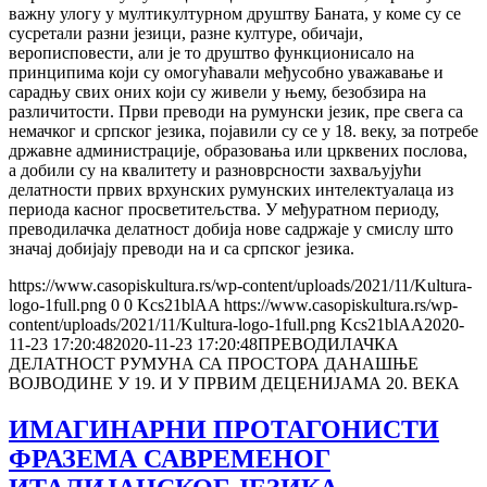
важну улогу у мултикултурном друштву Баната, у коме су се
сусретали разни језици, разне културе, обичаји,
верописповести, али је то друштво функционисало на
принципима који су омогућавали међусобно уважавање и
сарадњу свих оних који су живели у њему, безобзира на
различитости. Први преводи на румунски језик, пре свега са
немачког и српског језика, појавили су се у 18. веку, за потребе
државне администрације, образовања или црквених послова,
а добили су на квалитету и разноврсности захваљујући
делатности првих врхунских румунских интелектуалаца из
периода касног просветитељства. У међуратном периоду,
преводилачка делатност добија нове садржаје у смислу што
значај добијају преводи на и са српског језика.
https://www.casopiskultura.rs/wp-content/uploads/2021/11/Kultura-
logo-1full.png
0
0
Kcs21blAA
https://www.casopiskultura.rs/wp-
content/uploads/2021/11/Kultura-logo-1full.png
Kcs21blAA
2020-
11-23 17:20:48
2020-11-23 17:20:48
ПРЕВОДИЛАЧКА
ДЕЛАТНОСТ РУМУНА СА ПРОСТОРА ДАНАШЊЕ
ВОЈВОДИНЕ У 19. И У ПРВИМ ДЕЦЕНИЈАМА 20. ВЕКА
ИМАГИНАРНИ ПРОТАГОНИСТИ
ФРАЗЕМА САВРЕМЕНОГ