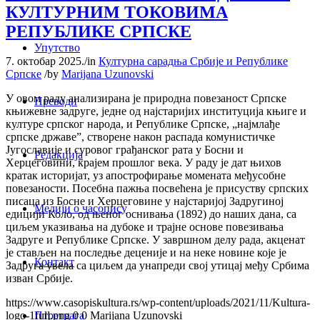
КУЛТУРНИМ ТОКОВИМА
РЕПУБЛИКЕ СРПСКЕ
Упутство
7. октобар 2025.
/
in
Културна сарадња Србије и Републике
Српске
/
by
Marijana Uzunovski
У овом раду анализирана је природна повезаност Српске
Преводи
књижевне задруге, једне од најстаријих институција књиге и
културе српског народа, и Републике Српске, „најмлађе
српске државе”, створене након распада комунистичке
Југославије и суровог грађанског рата у Босни и
Редакција
Херцеговини, крајем прошлог века. У раду је дат њихов
кратак историјат, уз апострофирање момената међусобне
повезаности. Посебна пажња посвећена је присуству српских
писаца из Босне и Херцеговине у најстаријој Задругиној
Медији о часопису
едицији Коло, од њеног оснивања (1892) до наших дана, са
циљем указивања на дубоке и трајне основе повезивања
Задруге и Републике Српске. У завршном делу рада, акценат
је стављен на последње деценије и на неке новине које је
Контакт
Задруга увела са циљем да унапреди свој утицај међу Србима
изван Србије.
https://www.casopiskultura.rs/wp-content/uploads/2021/11/Kultura-
Птретрага
logo-1full.png
0
0
Marijana Uzunovski