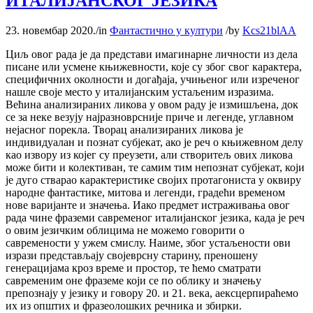
ИТАЛИЈАНСКОГ ЈЕЗИКА
23. новембар 2020.
/
in
Фантастично у култури
/
by
Kcs21blAA
Циљ овог рада је да представи имагинарне личности из дела
писане или усмене књижевности, које су због свог карактера,
специфичних околности и догађаја, учињеног или изреченог
нашле своје место у италијанским устаљеним изразима.
Већина анализираних ликова у овом раду је измишљена, док
се за неке везују најразноврсније приче и легенде, углавном
нејасног порекла. Творац анализираних ликова је
индивидуалан и познат субјекат, ако је реч о књижевном делу
као извору из којег су преузети, али створитељ ових ликова
може бити и колективан, те самим тим непознат субјекат, који
је дуго стварао карактеристике својих протагониста у оквиру
народне фантастике, митова и легенди, градећи временом
нове варијанте и значења. Иако предмет истраживања овог
рада чине фраземи савременог италијанског језика, када је реч
о овим језичким облицима не можемо говорити о
савремености у ужем смислу. Наиме, због устаљености ови
изрази представљају својеврсну старину, преношену
генерацијама кроз време и простор, те ћемо сматрати
савременим оне фраземе који се по облику и значењу
препознају у језику и говору 20. и 21. века, аексцерпираћемо
их из општих и фразеолошких речника и збирки.