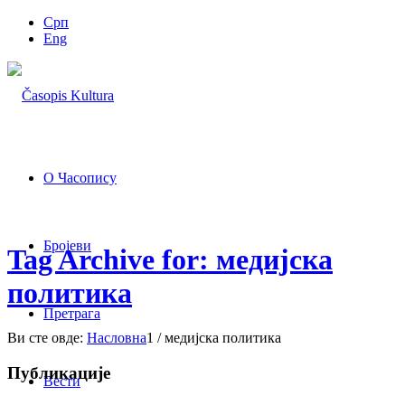
Срп
Eng
О Часопису
Бројеви
Tag Archive for: медијска
политика
Претрага
Ви сте овде:
Насловна
1
/
медијска политика
Публикације
Вести