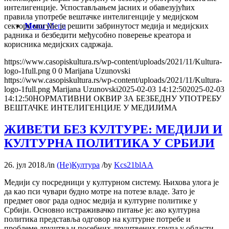
интелигенције. Успостављањем јасних и обавезујућих
правила употребе вештачке интелигенције у медијском
Menu
Menu
сектору могуће је решити забринутост медија и медијских
радника и безбедити међусобно поверење креатора и
корисника медијских садржаја.
https://www.casopiskultura.rs/wp-content/uploads/2021/11/Kultura-
logo-1full.png
0
0
Marijana Uzunovski
https://www.casopiskultura.rs/wp-content/uploads/2021/11/Kultura-
logo-1full.png
Marijana Uzunovski
2025-02-03 14:12:50
2025-02-03
14:12:50
НОРМАТИВНИ ОКВИР ЗА БЕЗБЕДНУ УПОТРЕБУ
ВЕШТАЧКЕ ИНТЕЛИГЕНЦИЈЕ У МЕДИЈИМА
ЖИВЕТИ БЕЗ КУЛТУРЕ: МЕДИЈИ И
КУЛТУРНА ПОЛИТИКА У СРБИЈИ
26. јул 2018.
/
in
(Не)Култура
/
by
Kcs21blAA
Медији су посредници у културном систему. Њихова улога је
да као пси чувари будно мотре на потезе владе. Зато је
предмет овог рада однос медија и културне политике у
Србији. Основно истраживачко питање је: ако културна
политика представља одговор на културне потребе и
проблеме друштва и посебних друштвених група у области