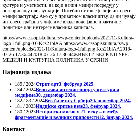
културе и уметности, на који начин медији посредују у
остваривању ове функције. Посебно питање је чије интересе
медији заступају. Ако су у приватном власништву, да ли чувају
интересе грађана у чије име владе воде јавне практичне
политике или интересе власника капитала.
https://www.casopiskultura.rs/wp-content/uploads/2021/11/Kultura-
logo-1full.png
0
0
Kcs21blAA
https://www.casopiskultura.rs/wp-
content/uploads/2021/11/Kultura-logo-1full.png
Kcs21blAA
2018-
07-26 17:36:44
2018-07-26 17:36:44
ЖИВЕТИ БЕЗ КУЛТУРЕ:
МЕДИЈИ И КУЛТУРНА ПОЛИТИКА У СРБИЈИ
Најновија издања
185 / 2024
Стрит арт
3. фебруар 2025.
184 / 2024
Вештачка интелигенција у култури и
медијима
30. децембар 2024.
182-183 / 2024
Век балета у Србији
20. новембар 2024.
181 / 2023
Индијско-српске везе
23. фебруар 2024.
180 / 2023
Историјска мисао у 21. веку – између
фрагментације и великих приповести
12. јануар 2024.
Контакт