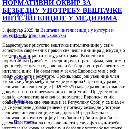
НОРМАТИВНИ ОКВИР ЗА
БЕЗБЕДНУ УПОТРЕБУ ВЕШТАЧКЕ
Упутство
ИНТЕЛИГЕНЦИЈЕ У МЕДИЈИМА
3. фебруар 2025.
/
in
Вештачка интелигенција у култури и
медијима
/
by
Marijana Uzunovski
Преводи
Наарастајуће присуство вештачке интелигенције у свим
аспектима савремених пракси све чешће иницира дискусије о
безбедности и заштити људских права. Различитим
Редакција
нормативима (уредбама, смерницама, стратегијама, законима)
прописују се начела одговорне и безбедне употребе вештачке
интелигенције. На овом плану, земље Европске уније већ
имају конкретне резултате. Србија, иако још увек није члан
Медији о часопису
Европске уније, међу првима је усвојила Стратегију развоја
вештачке интелигенције (2020−2025) која je развојни, плански
документ и прати регулаторни оквир Уније. Предмет овог
рада је компаративна анализа норматива Европске уније,
Контакт
обавезујућих за све чланице и за Републику Србију, са циљем
да се унапреде домаћа решења у погледу безбедне употребе
вештачке интелигенције у медијима. Израда Закона о
вештачкој интелигенцији у Републици Србији којим би се
Птретрага
дефинисала правила и одговорности у случају злоупотреба,
неопходан је корак за уређену и безбедну употребу вештачке