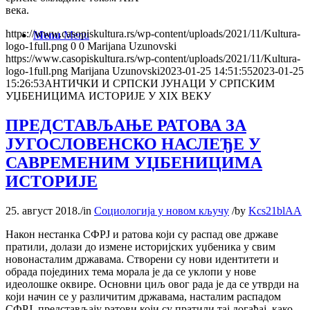
века.
https://www.casopiskultura.rs/wp-content/uploads/2021/11/Kultura-
Menu
Menu
logo-1full.png
0
0
Marijana Uzunovski
https://www.casopiskultura.rs/wp-content/uploads/2021/11/Kultura-
logo-1full.png
Marijana Uzunovski
2023-01-25 14:51:55
2023-01-25
15:26:53
АНТИЧКИ И СРПСКИ ЈУНАЦИ У СРПСКИМ
УЏБЕНИЦИМА ИСТОРИЈЕ У XIX ВЕКУ
ПРЕДСТАВЉАЊЕ РАТОВА ЗА
ЈУГОСЛОВЕНСКО НАСЛЕЂЕ У
САВРЕМЕНИМ УЏБЕНИЦИМА
ИСТОРИЈЕ
25. август 2018.
/
in
Социологија у новом кључу
/
by
Kcs21blAA
Након нестанка СФРЈ и ратова који су распад ове државе
пратили, долази до измене историјских уџбеника у свим
новонасталим државама. Створени су нови идентитети и
обрада појединих тема морала је да се уклопи у нове
идеолошке оквире. Основни циљ овог рада је да се утврди на
који начин се у различитим државама, насталим распадом
СФРЈ, представљају ратови који су пратили тај догађај, како