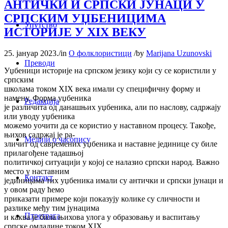
АНТИЧКИ И СРПСКИ ЈУНАЦИ У
СРПСКИМ УЏБЕНИЦИМА
Упутство
ИСТОРИЈЕ У XIX ВЕКУ
25. јануар 2023.
/
in
О фолклористици
/
by
Marijana Uzunovski
Преводи
Уџбеници историје на српском језику који су се користили у
српским
школама током XIX века имали су специфичну форму и
намену. Форма уџбеника
Редакција
је различита од данашњих уџбеника, али по наслову, садржају
или уводу уџбеника
можемо уочити да се користио у наставном процесу. Такође,
њихов садржај је ра-
Медији о часопису
зличит од савремених уџбеника и наставне јединице су биле
прилагођене тадашњој
политичкој ситуацији у којој се налазио српски народ. Важно
место у наставним
Контакт
јединицама тих уџбеника имали су антички и српски јунаци и
у овом раду ћемо
приказати примерe који показују колике су сличности и
разлике међу тим јунацима
Птретрага
и каква је била њихова улога у образовању и васпитању
српске омладине током XIX