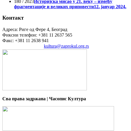
180 / 2023
Историјска мисао у 21. веку – између
фрагментације и великих приповести
12. јануар 2024.
Контакт
Адреса: Риге од Фере 4, Београд
Фиксни телефон: +381 11 2637 565
Факс: +381 11 2638 941
Електронска пошта:
kultura@zaprokul.org.rs
Сва права задржана | Часопис Култура