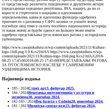
се представљају различити појединачни и друштвени актери
(председници појединих република, ЈНА, нације), да ли се
користе и стереотипи о нацијама и идеолошким
опредељењима, каква је идеолошка функција одређених
приповести о ратовима у СФРЈ, колики се уопште значај
посвећује овој теми у склопу посебних националних историја,
те какав значај за будуће односе на Балкану може имати
одређено представљање југословенских ратова у историјским
уџбеницима.
https://www.casopiskultura.rs/wp-content/uploads/2021/11/Kultura-
logo-1full.png
0
0
Kcs21blAA
https://www.casopiskultura.rs/wp-
content/uploads/2021/11/Kultura-logo-1full.png
Kcs21blAA
2018-
08-25 17:45:00
2018-08-25 17:45:00
ПРЕДСТАВЉАЊЕ РАТОВА
ЗА ЈУГОСЛОВЕНСКО НАСЛЕЂЕ У САВРЕМЕНИМ
УЏБЕНИЦИМА ИСТОРИЈЕ
Најновија издања
185 / 2024
Стрит арт
3. фебруар 2025.
184 / 2024
Вештачка интелигенција у култури и
медијима
30. децембар 2024.
182-183 / 2024
Век балета у Србији
20. новембар 2024.
181 / 2023
Индијско-српске везе
23. фебруар 2024.