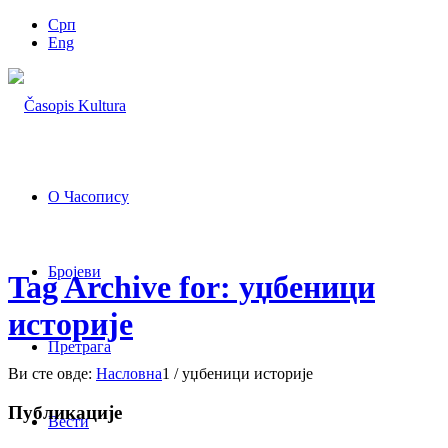
Срп
Eng
О Часопису
Бројеви
Tag Archive for: уџбеници
историје
Претрага
Ви сте овде:
Насловна
1
/
уџбеници историје
Публикације
Вести