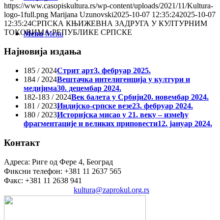
https://www.casopiskultura.rs/wp-content/uploads/2021/11/Kultura-
logo-1full.png
Marijana Uzunovski
2025-10-07 12:35:24
2025-10-07
12:35:24
СРПСКА КЊИЖЕВНА ЗАДРУГА У КУЛТУРНИМ
ТОКОВИМА РЕПУБЛИКЕ СРПСКЕ
Menu
Menu
Најновија издања
185 / 2024
Стрит арт
3. фебруар 2025.
184 / 2024
Вештачка интелигенција у култури и
медијима
30. децембар 2024.
182-183 / 2024
Век балета у Србији
20. новембар 2024.
181 / 2023
Индијско-српске везе
23. фебруар 2024.
180 / 2023
Историјска мисао у 21. веку – између
фрагментације и великих приповести
12. јануар 2024.
Контакт
Адреса: Риге од Фере 4, Београд
Фиксни телефон: +381 11 2637 565
Факс: +381 11 2638 941
Електронска пошта:
kultura@zaprokul.org.rs