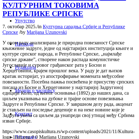
КУЛТУРНИМ ТОКОВИМА
РЕПУБЛИКЕ СРПСКЕ
Упутство
7. октобар 2025.
/
in
Културна сарадња Србије и Републике
Српске
/
by
Marijana Uzunovski
У овом раду анализирана је природна повезаност Српске
Преводи
књижевне задруге, једне од најстаријих институција књиге и
културе српског народа, и Републике Српске, „најмлађе
српске државе”, створене након распада комунистичке
Југославије и суровог грађанског рата у Босни и
Редакција
Херцеговини, крајем прошлог века. У раду је дат њихов
кратак историјат, уз апострофирање момената међусобне
повезаности. Посебна пажња посвећена је присуству српских
писаца из Босне и Херцеговине у најстаријој Задругиној
Медији о часопису
едицији Коло, од њеног оснивања (1892) до наших дана, са
циљем указивања на дубоке и трајне основе повезивања
Задруге и Републике Српске. У завршном делу рада, акценат
је стављен на последње деценије и на неке новине које је
Контакт
Задруга увела са циљем да унапреди свој утицај међу Србима
изван Србије.
https://www.casopiskultura.rs/wp-content/uploads/2021/11/Kultura-
Птретрага
logo-1full.png
0
0
Marijana Uzunovski