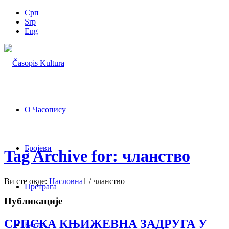
Срп
Srp
Eng
О Часопису
Бројеви
Tag Archive for: чланство
Ви сте овде:
Насловна
1
/
чланство
Претрага
Публикације
СРПСКА КЊИЖЕВНА ЗАДРУГА У
Вести