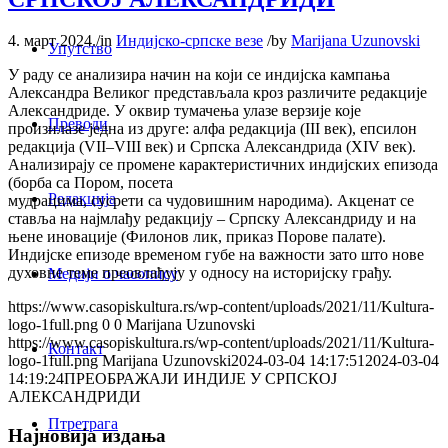
4. март 2024.
/
in
Индијско-српске везе
/
by
Marijana Uzunovski
Упутство
У раду се анализира начин на који се индијска кампања
Александра Великог представљала кроз различите редакције
Александриде. У оквир тумачења улазе верзије које
Преводи
произилазе једна из друге: алфа редакција (III век), епсилон
редакција (VII–VIII век) и Српска Александрида (XIV век).
Анализирају се промене карактеристичних индијских епизода
(борба са Пором, посета
Редакција
мудрацима, сусрети са чудовишним народима). Акценат се
ставља на најмлађу редакцију – Српску Александриду и на
њене иновације (Филонов лик, приказ Порове палате).
Индијске епизоде временом губе на важности зато што нове
духовнe теме преовлађују у односу на историјску грађу.
Медији о часопису
https://www.casopiskultura.rs/wp-content/uploads/2021/11/Kultura-
logo-1full.png
0
0
Marijana Uzunovski
https://www.casopiskultura.rs/wp-content/uploads/2021/11/Kultura-
Контакт
logo-1full.png
Marijana Uzunovski
2024-03-04 14:17:51
2024-03-04
14:19:24
ПРЕОБРАЖАЈИ ИНДИЈЕ У СРПСКОЈ
АЛЕКСАНДРИДИ
Птретрага
Најновија издања