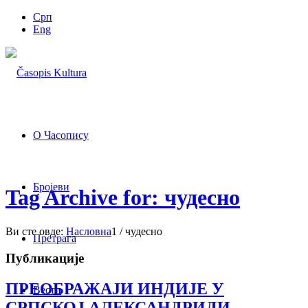
Срп
Eng
О Часопису
Бројеви
Tag Archive for: чудесно
Ви сте овде:
Насловна
1
/
чудесно
Претрага
Публикације
ПРЕОБРАЖАЈИ ИНДИЈЕ У
Вести
СРПСКОЈ АЛЕКСАНДРИДИ