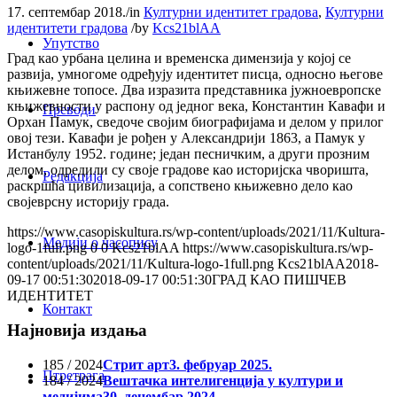
17. септембар 2018.
/
in
Културни идентитет градова
,
Културни
идентитети градова
/
by
Kcs21blAA
Упутство
Град као урбана целина и временска димензија у којој се
развија, умногоме одређују идентитет писца, односно његове
књижевне топосе. Два изразита представника јужноевропске
књижевности у распону од једног века, Константин Кавафи и
Преводи
Орхан Памук, сведоче својим биографијама и делом у прилог
овој тези. Кавафи је рођен у Александрији 1863, а Памук у
Истанбулу 1952. године; један песничким, а други прозним
делом, одредили су своје градове као историјска чворишта,
Редакција
раскршћа цивилизација, а сопствено књижевно дело као
својеврсну историју града.
https://www.casopiskultura.rs/wp-content/uploads/2021/11/Kultura-
Медији о часопису
logo-1full.png
0
0
Kcs21blAA
https://www.casopiskultura.rs/wp-
content/uploads/2021/11/Kultura-logo-1full.png
Kcs21blAA
2018-
09-17 00:51:30
2018-09-17 00:51:30
ГРАД КАО ПИШЧЕВ
ИДЕНТИТЕТ
Контакт
Најновија издања
185 / 2024
Стрит арт
3. фебруар 2025.
Птретрага
184 / 2024
Вештачка интелигенција у култури и
медијима
30. децембар 2024.