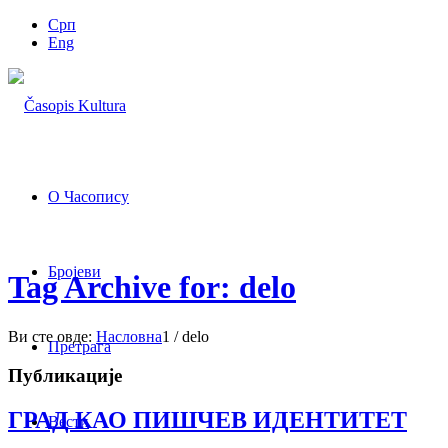
Срп
Eng
О Часопису
Бројеви
Tag Archive for: delo
Ви сте овде:
Насловна
1
/
delo
Претрага
Публикације
ГРАД КАО ПИШЧЕВ ИДЕНТИТЕТ
Вести