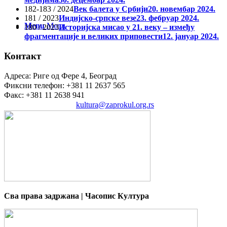
182-183 / 2024
Век балета у Србији
20. новембар 2024.
181 / 2023
Индијско-српске везе
23. фебруар 2024.
Menu
Menu
180 / 2023
Историјска мисао у 21. веку – између
фрагментације и великих приповести
12. јануар 2024.
Контакт
Адреса: Риге од Фере 4, Београд
Фиксни телефон: +381 11 2637 565
Факс: +381 11 2638 941
Електронска пошта:
kultura@zaprokul.org.rs
Сва права задржана | Часопис Култура