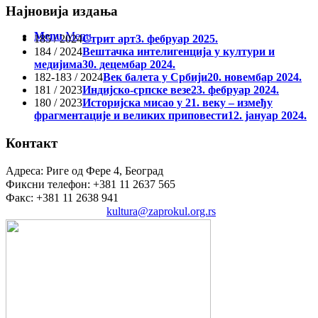
Најновија издања
Menu
Menu
185 / 2024
Стрит арт
3. фебруар 2025.
184 / 2024
Вештачка интелигенција у култури и
медијима
30. децембар 2024.
182-183 / 2024
Век балета у Србији
20. новембар 2024.
181 / 2023
Индијско-српске везе
23. фебруар 2024.
180 / 2023
Историјска мисао у 21. веку – између
фрагментације и великих приповести
12. јануар 2024.
Контакт
Адреса: Риге од Фере 4, Београд
Фиксни телефон: +381 11 2637 565
Факс: +381 11 2638 941
Електронска пошта:
kultura@zaprokul.org.rs