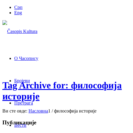
Срп
Eng
О Часопису
Бројеви
Tag Archive for: философија
историје
Претрага
Ви сте овде:
Насловна
1
/
философија историје
Публикације
Вести