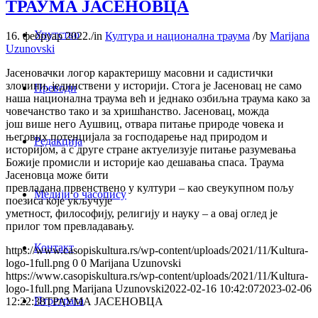
ТРАУМА ЈАСЕНОВЦА
Упутство
16. фебруар 2022.
/
in
Култура и национална траума
/
by
Marijana
Uzunovski
Јасеновачки логор карактеришу масовни и садистички
злочини, јединствени у историји. Стога је Јасеновац не само
Преводи
наша национална траума већ и једнако озбиљна траума како за
човечанство тако и за хришћанство. Јасеновац, можда
још више него Аушвиц, отвара питање природе човека и
његових потенцијала за господарење над природом и
Редакција
историјом, а с друге стране актуелизује питање разумевања
Божије промисли и историје као дешавања спаса. Траума
Јасеновца може бити
превлaдана првенствено у култури – као свеукупном пољу
Медији о часопису
поезиса које укључује
уметност, философију, религију и науку – а овај оглед је
прилог том превладавању.
Контакт
https://www.casopiskultura.rs/wp-content/uploads/2021/11/Kultura-
logo-1full.png
0
0
Marijana Uzunovski
https://www.casopiskultura.rs/wp-content/uploads/2021/11/Kultura-
logo-1full.png
Marijana Uzunovski
2022-02-16 10:42:07
2023-02-06
Птретрага
12:22:38
ТРАУМА ЈАСЕНОВЦА