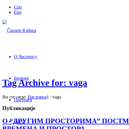
Срп
Eng
О Часопису
Бројеви
Tag Archive for: vaga
Ви сте овде:
Насловна
1
/
vaga
Претрага
Публикације
О “ДРУГИМ ПРОСТОРИМА” ПОСТМ
Вести
ВРЕМЕНА И ПРОСТОРА