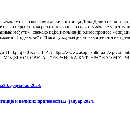
тачака у стваралаштву америчког писца Дона Делила. Ови проце
ј је свака перспектива релативизована, а свако тумачење у потпу
нима; међутим, свакако најзанимљивији однос процеса медијације
романи “Подземље” и “Вага” у којима је снимак атентата на пре
go-1full.png
0
0
Kcs21blAA
https://www.casopiskultura.rs/wp-content
СТМОДЕРНОГ СВЕТА – “ЕКРАНСКА КУЛТУРА” КАО МАТ
ма
30. децембар 2024.
нтације и великих приповести
12. јануар 2024.