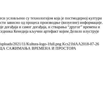
си условљени су технологијом која је постмодерној култури
ности зависно од процеса производње (визуелне) информације.
 догађаја и самог догађаја, и стварања “другог” времена и
дседника Кенедија кључни артефакт којим Делило илуструје
/uploads/2021/11/Kultura-logo-1full.png
Kcs21blAA
2018-07-26
РИЦА САЖИМАЊА ВРЕМЕНА И ПРОСТОРА