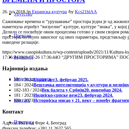
26. јул 2018.
/
in
Екранска култура
/
by
Kcs21blAA
Упутство
Сажимање времена и “урушавање” простора једна је од жижних 
наметнула атрибут “визуелне” културе, културе “знака”, у којо
Делило се посвећује овим процесима готово у свим својим рома
Преводи
простора, потпуно зависног од ових параметара, представљају 
наведене релације.
https://www.casopiskultura.rs/wp-content/uploads/2021/11/Kultura-lo
Редакција
17:36:44
2018-07-26 17:36:44
О “ДРУГИМ ПРОСТОРИМА” ПО
Најновија издања
Медији о часопису
185 / 2024
Стрит арт
3. фебруар 2025.
184 / 2024
Вештачка интелигенција у култури и медији
182-183 / 2024
Век балета у Србији
20. новембар 2024.
181 / 2023
Индијско-српске везе
23. фебруар 2024.
180 / 2023
Историјска мисао у 21. веку – између фрагме
Контакт
Контакт
Птретрага
Адреса: Риге од Фере 4, Београд
Фиксни телефон: +381 11 2637 565