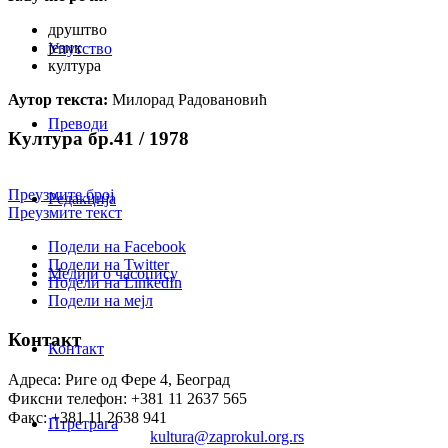
друштво
језик
Упутство
култура
Аутор текста:
Милорад Радовановић
Преводи
Култура бр.41 / 1978
Преузмите број
Редакција
Преузмите текст
Подели на Facebook
Подели на Twitter
Медији о часопису
Подели на LinkedIn
Подели на мејл
Контакт
Контакт
Адреса: Риге од Фере 4, Београд
Фиксни телефон: +381 11 2637 565
Факс: +381 11 2638 941
Птретрага
Електронска пошта:
kultura@zaprokul.org.rs