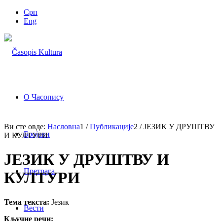
Срп
Eng
О Часопису
Ви сте овде:
Насловна
1
/
Публикације
2
/
ЈЕЗИК У ДРУШТВУ
Бројеви
И КУЛТУРИ
ЈЕЗИК У ДРУШТВУ И
Претрага
КУЛТУРИ
Тема текста:
Језик
Вести
Кључне речи: