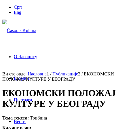
Срп
Eng
О Часопису
Ви сте овде:
Насловна
1
/
Публикације
2
/
ЕКОНОМСКИ
Бројеви
ПОЛОЖАЈ КУЛТУРЕ У БЕОГРАДУ
ЕКОНОМСКИ ПОЛОЖАЈ
Претрага
КУЛТУРЕ У БЕОГРАДУ
Тема текста:
Трибина
Вести
Кључне речи: