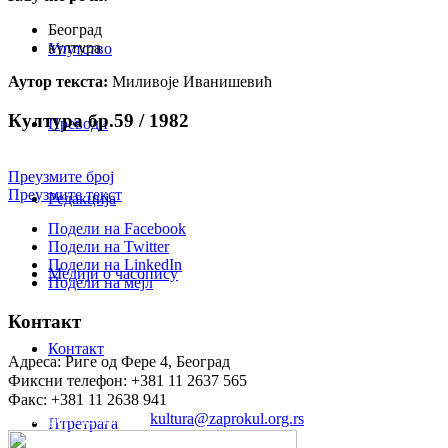
Београд
култура
Упутство
Аутор текста:
Миливоје Иванишевић
Култура бр.59 / 1982
Преводи
Преузмите број
Преузмите текст
Редакција
Подели на Facebook
Подели на Twitter
Подели на LinkedIn
Медији о часопису
Подели на мејл
Контакт
Контакт
Адреса: Риге од Фере 4, Београд
Фиксни телефон: +381 11 2637 565
Факс: +381 11 2638 941
Електронска пошта:
kultura@zaprokul.org.rs
Птретрага