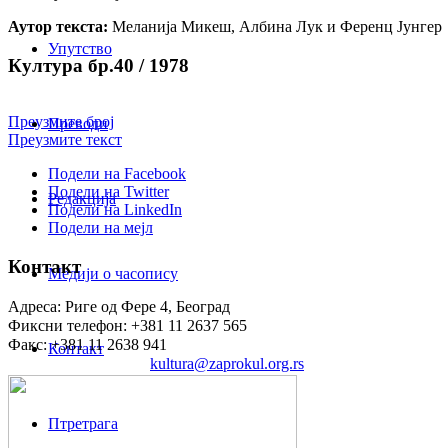
Аутор текста:
Меланија Микеш, Албина Лук и Ференц Јунгер
Упутство
Култура бр.40 / 1978
Преузмите број
Преводи
Преузмите текст
Подели на Facebook
Подели на Twitter
Редакција
Подели на LinkedIn
Подели на мејл
Контакт
Медији о часопису
Адреса: Риге од Фере 4, Београд
Фиксни телефон: +381 11 2637 565
Факс: +381 11 2638 941
Контакт
Електронска пошта:
kultura@zaprokul.org.rs
Птретрага