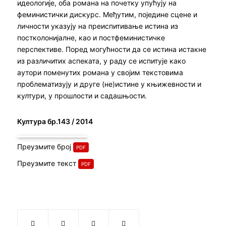
идеологије, оба романа на почетку упућују на
феминистички дискурс. Међутим, поједине сцене и
личности указују на преиспитивање истина из
постколонијалне, као и постфеминистичке
перспективе. Поред могућности да се истина истакне
из различитих аспеката, у раду се испитује како
аутори поменутих романа у својим текстовима
проблематизују и друге (не)истине у књижевности и
култури, у прошлости и садашњости.
Култура бр.143 / 2014
Преузмите број
Преузмите текст