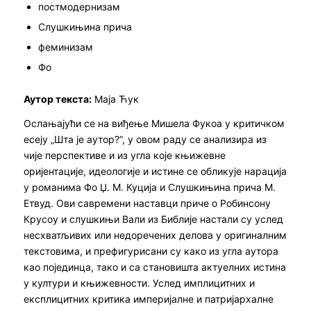
постмодернизам
Слушкињина прича
феминизам
Фо
Аутор текста:
Маја Ћук
Ослањајући се на виђење Мишела Фукоа у критичком
есеју „Шта је аутор?”, у овом раду се анализира из
чије перспективе и из угла које књижевне
оријентације, идеологије и истине се обликује нарација
у романима
Фо
Џ. М. Куција и
Слушкињина прича
М.
Етвуд. Ови савремени наставци приче о Робинсону
Крусоу и слушкињи Вали из Библије настали су услед
несхватљивих или недоречених делова у оригиналним
текстовима, и префигурисани су како из угла аутора
као појединца, тако и са становишта актуелних истина
у култури и књижевности. Услед имплицитних и
експлицитних критика империјалне и патријархалне