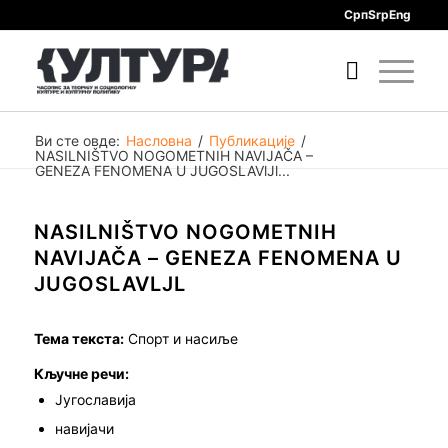
Срп
Srp
Eng
Ви сте овде:
Насловна
/
Публикације
/
NASILNIŠTVO NOGOMETNIH NAVIJAČA –
GENEZA FENOMENA U JUGOSLAVlJl...
NASILNIŠTVO NOGOMETNIH
NAVIJAČA – GENEZA FENOMENA U
JUGOSLAVLJL
Тема текста:
Спорт и насиље
Кључне речи:
Југославија
навијачи