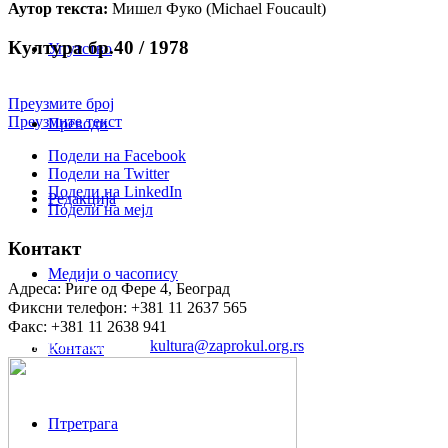
Аутор текста:
Мишел Фуко (Michael Foucault)
Култура бр.40 / 1978
Упутство
Преузмите број
Преузмите текст
Преводи
Подели на Facebook
Подели на Twitter
Подели на LinkedIn
Редакција
Подели на мејл
Контакт
Медији о часопису
Адреса: Риге од Фере 4, Београд
Фиксни телефон: +381 11 2637 565
Факс: +381 11 2638 941
Електронска пошта:
kultura@zaprokul.org.rs
Контакт
Птретрага