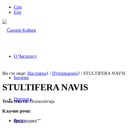
Срп
Eng
О Часопису
Ви сте овде:
Насловна
1
/
Публикације
2
/
STULTIFERA NAVIS
Бројеви
STULTIFERA NAVIS
Претрага
Тема текста:
Психологија
Кључне речи:
Вести
брод лудака""