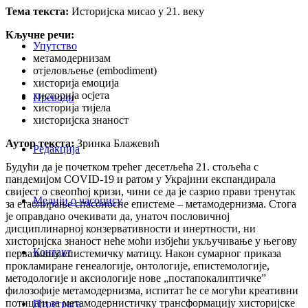
Тема текста:
Историјска мисао у 21. веку
Кључне речи:
Упутство
метамодернизам
отјеловљење (embodiment)
хисторија емоција
хисторија осјета
Преводи
хисторија тијела
хисторијска знаност
Аутор текста:
Зринка Блажевић
Редакција
Будући да је почетком трећег десетљећа 21. стољећа с
пандемијом COVID-19 и ратом у Украјини експандирала
свијест о свеопћој кризи, чини се да је сазрио прави тренутак
Медији о часопису
за етаблирање спасоносне епистеме – метамодернизма. Стога
је оправдано очекивати да, унаточ пословичној
дисциплинарној конзервативности и инертности, ни
хисторијска знаност неће моћи избјећи укључивање у његову
Контакт
первазивну епистемичку матицу. Након сумарног приказа
прокламиране генеалогије, онтологије, епистемологије,
методологије и аксиологије нове „постапокалиптичке”
филозофије метамодернизма, испитат ће се могући креативни
потицаји за метамодернистичку трансформацију хисторијске
Птретрага