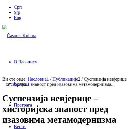
Срп
Srp
Eng
О Часопису
Ви сте овде:
Насловна
1
/
Публикације
2
/
Суспензија невјерице
Бројеви
– хисторијска знаност пред изазовима метамодернизма...
Суспензија невјерице –
Претрага
хисторијска знаност пред
изазовима метамодернизма
Вести