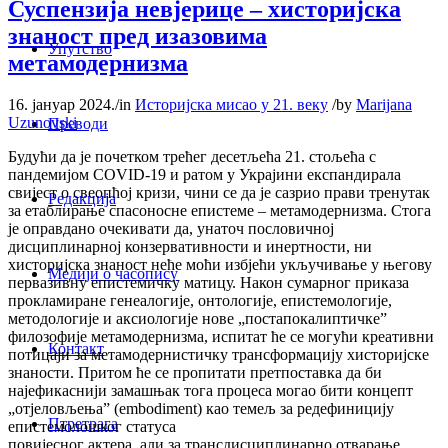
Суспензија невјерице – хисторијска
знаност пред изазовима
Упутство
метамодернизма
16. јануар 2024.
/
in
Историјска мисао у 21. веку
/
by
Marijana
Uzunovski
Преводи
Будући да је почетком трећег десетљећа 21. стољећа с
пандемијом COVID-19 и ратом у Украјини експандирала
свијест о свеопћој кризи, чини се да је сазрио прави тренутак
Редакција
за етаблирање спасоносне епистеме – метамодернизма. Стога
је оправдано очекивати да, унаточ пословичној
дисциплинарној конзервативности и инертности, ни
хисторијска знаност неће моћи избјећи укључивање у његову
Медији о часопису
первазивну епистемичку матицу. Након сумарног приказа
прокламиране генеалогије, онтологије, епистемологије,
методологије и аксиологије нове „постапокалиптичке”
филозофије метамодернизма, испитат ће се могући креативни
Контакт
потицаји за метамодернистичку трансформацију хисторијске
знаности. Притом ће се пропитати претпоставка да би
најефикаснији замашњак тога процеса могао бити концепт
„отјеловљења” (embodiment) као темељ за редефиницију
Птретрага
епистемолошког статуса
повијесног актера, али за трансдисциплинарно отварање