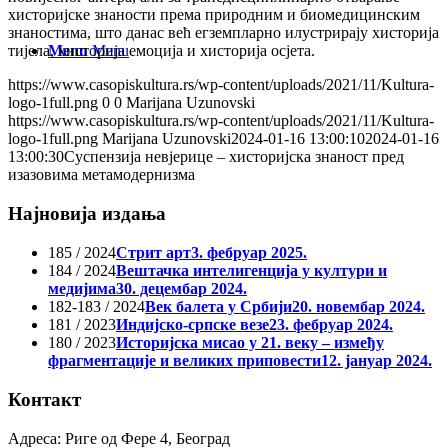
хисторијске знаности према природним и биомедицинским
знаностима, што данас већ егземпларно илустрирају хисторија
Menu
Menu
тијела, хисторија емоција и хисторија осјета.
https://www.casopiskultura.rs/wp-content/uploads/2021/11/Kultura-
logo-1full.png
0
0
Marijana Uzunovski
https://www.casopiskultura.rs/wp-content/uploads/2021/11/Kultura-
logo-1full.png
Marijana Uzunovski
2024-01-16 13:00:10
2024-01-16
13:00:30
Суспензија невјерице – хисторијска знаност пред
изазовима метамодернизма
Најновија издања
185 / 2024
Стрит арт
3. фебруар 2025.
184 / 2024
Вештачка интелигенција у култури и
медијима
30. децембар 2024.
182-183 / 2024
Век балета у Србији
20. новембар 2024.
181 / 2023
Индијско-српске везе
23. фебруар 2024.
180 / 2023
Историјска мисао у 21. веку – између
фрагментације и великих приповести
12. јануар 2024.
Контакт
Адреса: Риге од Фере 4, Београд