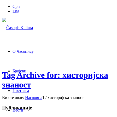
Срп
Eng
О Часопису
Бројеви
Tag Archive for: хисторијска
знаност
Претрага
Ви сте овде:
Насловна
1
/
хисторијска знаност
Публикације
Вести