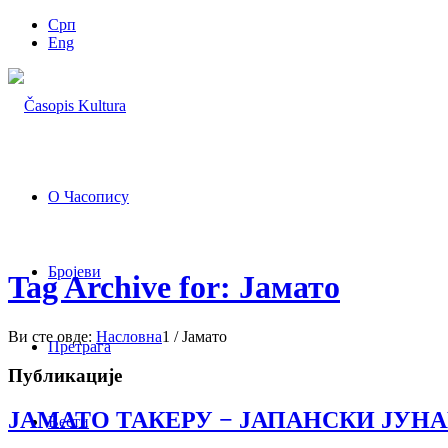
Срп
Eng
О Часопису
Бројеви
Tag Archive for: Јамато
Ви сте овде:
Насловна
1
/
Јамато
Претрага
Публикације
ЈАМАТО ТАКЕРУ − ЈАПАНСКИ ЈУН
Вести