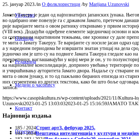
25. јануар 2023.
/
in
О фолклористици
/
by
Marijana Uzunovski
Јамато Такеру је један од најпознатијих јапанских јунака. Њег
Упутство
во одабрано име повезује га с државом Јамато, претечом данашњ
рије варијанте мита о овом ратнику откривамо у првим истори
(VIII век). Додајући одређене елементе заједничкој основи и ко
са сопственим наративним тежњама, ове хронике су дале преп
Преводи
те мита о Јамату Такеруу. Те варијанте су носиле јасан одраз од
а у наредним периодима ће извршити знатан утицај на дела сро
једничко им је што су на подвиге Јамата Такеруа гледале као н
прекретницу, наглашавајући у којој мери је он, у то полуистори
Редакција
ка националне консолидације, допринео увећању територије п
и учвршћивању ауторитета Јамато двора. Надаље су стваране н
мита о овом јунаку, и то од пажљиво бираних епизода из стари
них сегментима из других текстова, како би што боље одговара
Медији о часопису
записа.
https://www.casopiskultura.rs/wp-content/uploads/2021/11/Kultura-lo
Uzunovski
2023-01-25 13:03:03
2023-01-25 15:16:59
ЈАМАТО ТАК
Контакт
Најновија издања
185 / 2024
Стрит арт
3. фебруар 2025.
Птретрага
184 / 2024
Вештачка интелигенција у култури и медији
182-183 / 2024
Век балета у Србији
20. новембар 2024.