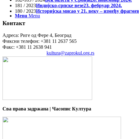
181 / 2023
Индијско-српске везе
23. фебруар 2024.
180 / 2023
Историјска мисао у 21. веку – између фрагме
Menu
Menu
Контакт
Адреса: Риге од Фере 4, Београд
Фиксни телефон: +381 11 2637 565
Факс: +381 11 2638 941
Електронска пошта:
kultura@zaprokul.org.rs
Сва права задржана | Часопис Култура