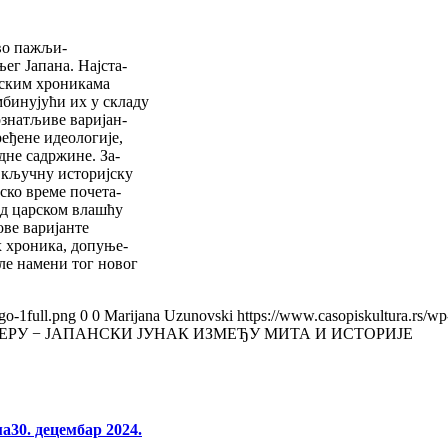
ово пажљи-
ег Јапана. Најста-
јским хроникама
мбинујући их у складу
ознатљиве варијан-
ређене идеологије,
дне садржине. За-
а кључну историјску
јско време почета-
од царском влашћу
ове варијанте
х хроника, допуње-
ле намени тог новог
go-1full.png
0
0
Marijana Uzunovski
https://www.casopiskultura.rs/wp
ЕРУ − ЈАПАНСКИ ЈУНАК ИЗМЕЂУ МИТА И ИСТОРИЈЕ
ма
30. децембар 2024.