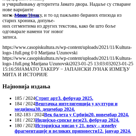
и учвршћивању ауторитета Јамато двора. Надаље су стваране
нове варијанте
мита о овом јунаку, и то од пажљиво бираних епизода из
Menu
Menu
старих хроника, допуње-
них сегментима из других текстова, како би што боље
одговарале намени тог новог
записа.
https://www.casopiskultura.rs/wp-content/uploads/2021/11/Kultura-
logo-1full.png
0
0
Marijana Uzunovski
https://www.casopiskultura.rs/wp-content/uploads/2021/11/Kultura-
logo-1full.png
Marijana Uzunovski
2023-01-25 13:03:03
2023-01-25
15:16:59
ЈАМАТО ТАКЕРУ − ЈАПАНСКИ ЈУНАК ИЗМЕЂУ
МИТА И ИСТОРИЈЕ
Најновија издања
185 / 2024
Стрит арт
3. фебруар 2025.
184 / 2024
Вештачка интелигенција у култури и
медијима
30. децембар 2024.
182-183 / 2024
Век балета у Србији
20. новембар 2024.
181 / 2023
Индијско-српске везе
23. фебруар 2024.
180 / 2023
Историјска мисао у 21. веку – између
фрагментације и великих приповести
12. јануар 2024.