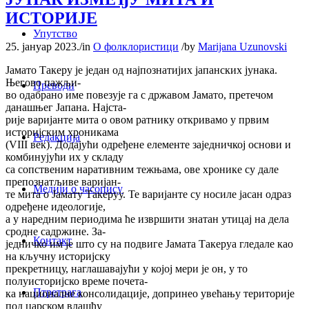
ИСТОРИЈЕ
Упутство
25. јануар 2023.
/
in
О фолклористици
/
by
Marijana Uzunovski
Јамато Такеру је један од најпознатијих јапанских јунака.
Његово пажљи-
Преводи
во одабрано име повезује га с државом Јамато, претечом
данашњег Јапана. Најста-
рије варијанте мита о овом ратнику откривамо у првим
историјским хроникама
Редакција
(VIII век). Додајући одређене елементе заједничкој основи и
комбинујући их у складу
са сопственим наративним тежњама, ове хронике су дале
препознатљиве варијан-
Медији о часопису
те мита о Јамату Такеруу. Те варијанте су носиле јасан одраз
одређене идеологије,
а у наредним периодима ће извршити знатан утицај на дела
сродне садржине. За-
Контакт
једничко им је што су на подвиге Јамата Такеруа гледале као
на кључну историјску
прекретницу, наглашавајући у којој мери је он, у то
полуисторијско време почета-
Птретрага
ка националне консолидације, допринео увећању територије
под царском влашћу