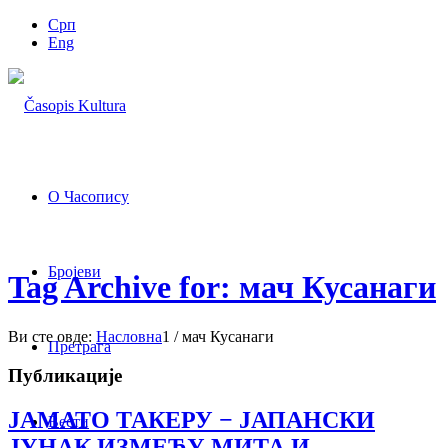
Срп
Eng
О Часопису
Бројеви
Tag Archive for: мач Кусанаги
Ви сте овде:
Насловна
1
/
мач Кусанаги
Претрага
Публикације
ЈАМАТО ТАКЕРУ − ЈАПАНСКИ
Вести
ЈУНАК ИЗМЕЂУ МИТА И