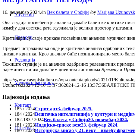
16. децембар 2024.
/
in
Век балета у Србији
/
by
Marijana Uzunovsk
Упутство
Ова студија посвећена је анализи домаће балетске критике писа
између два светска рата заузимала је велики простор у штампи.
Преводи
Критичари су своје приказе посвећивали анализи музичког живо
Предмет истраживања овде је критичка анализа одабраних текс
писању критика. Кроз анализу биће позиционирано место балетс
Редакција
Тежиште студије је на анализи одабраних релевантних примера 
најеминентнијим домаћим дневним листовима
Времену
и
Прав
https://www.casopiskultura.rs/wp-content/uploads/2021/11/Kultura-lo
Медији о часопису
Uzunovski
2024-12-16 13:37:36
2024-12-16 13:37:36
БАЛЕТСКЕ П
Најновија издања
Контакт
185 / 2024
Стрит арт
3. фебруар 2025.
184 / 2024
Вештачка интелигенција у култури и медији
182-183 / 2024
Век балета у Србији
20. новембар 2024.
181 / 2023
Индијско-српске везе
23. фебруар 2024.
Птретрага
180 / 2023
Историјска мисао у 21. веку – између фрагме