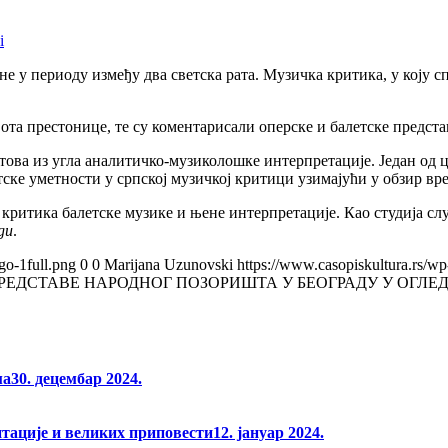
i
не у периоду између два светска рата. Музичка критика, у коју с
та престонице, те су коментарисали оперске и балетске представ
това из угла аналитичко-музиколошке интерпретације. Један од
ке уметности у српској музичкој критици узимајући у обзир вре
критика балетске музике и њене интерпретације. Као студија слу
ди
.
go-1full.png
0
0
Marijana Uzunovski
https://www.casopiskultura.rs/wp
РЕДСТАВЕ НАРОДНОГ ПОЗОРИШТА У БЕОГРАДУ У ОГЛ
ма
30. децембар 2024.
нтације и великих приповести
12. јануар 2024.