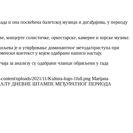
пада и она посвећена балетској музици и догађајима, у периоду
е, концерте солистичке, оркестарске, камерне и хорске музике.
 циљева је и утврђивање доминантног метода/приступа при
менски контекст у којем одабрани написи настају.
чаја за анализу су одабрани чланци објављени у тада
-content/uploads/2021/11/Kultura-logo-1full.png
Marijana
ЕДАЛУ ДНЕВНЕ ШТАМПЕ МЕЂУРАТНОГ ПЕРИОДА