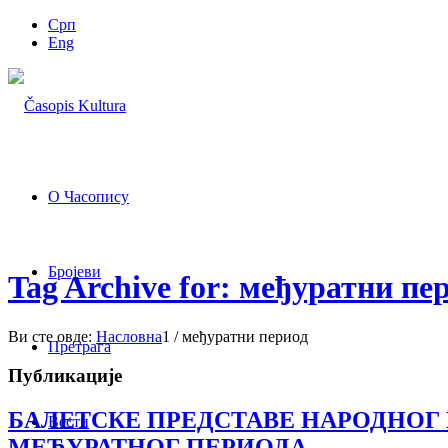
Срп
Eng
О Часопису
Бројеви
Tag Archive for: међуратни пе
Ви сте овде:
Насловна
1
/
међуратни период
Претрага
Публикације
БАЛЕТСКЕ ПРЕДСТАВЕ НАРОДНОГ
Вести
МЕЂУРАТНОГ ПЕРИОДА