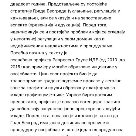
двадесет година. Представљене су постојеће
стратегије Града Београда (уклањање, регулација и
кажњавање), али се указује и на запостављене
аспекте (превенција и едукација). Поред тога,
идентификују се и постојећи проблеми који се огледају
у непотпуној регулацији у овом домену као и
недефинисаним надлежностима и процедурама.
Посебна пажња у тексту је
посвећена пројекту Рапресент Групе ИДЕ (од 2010. до
2015) као примјеру могуће образовне инцијативе у
овој области. Циљ овог пројекта био је да
трансформише градске подземне пролазе у легалне
зоне за графите и пружи образовну платформу за
младе графити умјетнике. Упркос бирократским
препрекама, пројекат је показао потенцијал графита
да побољшају запуштене јавне просторе ангажујући
младе. Поред тога, показао је и колико је важно да
Град Београд има јасно дефинисане прописе и
процедуре у овој области, што је један од предуслова