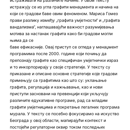
истраживати на различите начине. У овом тексту
истражују се из угла графити менаџмента и начина на
који се градови баве овим феноменом. Мариса Гомез
прави разлику између „графита умјетности“ и „графита
вандализма“, наглашавајући важност разумијевања
мотива за настанак графита како би градови могли
њима да се
баве ефикасније. Овај приступ се огледа у менаџмент
програмима после 2000. године који почињу да
препознају графите као специфичан умјетнички израз
и то инкорпорирају у своје стратегије. У тексту су
приказане и описане основне стратегије које градови
примењују са графитима као што су: уклањање
графита, регулација и кажњавање, као и нови
приступи засновани на превенцији који укључују
различите едукативне програме, рад са младим
графити умјетницима и покретање легалних програма
мурала. У тексту се посебно фокусирамо на искуство
Београда у овој области, мапирајући контекст и
постојећи регулаторни оквир током последњих