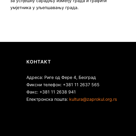
за успјешну сарадњу између града и графити
умјетника у уљепшавању града.
КОНТАКТ
Адреса: Риге од Фере 4, Београд
Фиксни телефон: +381 11 2637 565
Факс: +381 11 2638 941
Електронска пошта:
kultura@zaprokul.org.rs