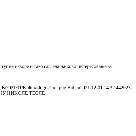
ступне извoре и тако сагледа њихово интересовање за
ads/2021/11/Kultura-logo-1full.png
Boban
2021-12-01 14:32:44
2023-
JУ НИKOЛE TEСЛE