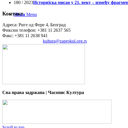
180 / 2023
Историјска мисао у 21. веку – између фрагме
Контакт
Menu
Menu
Адреса: Риге од Фере 4, Београд
Фиксни телефон: +381 11 2637 565
Факс: +381 11 2638 941
Електронска пошта:
kultura@zaprokul.org.rs
Сва права задржана | Часопис Култура
Scroll to top