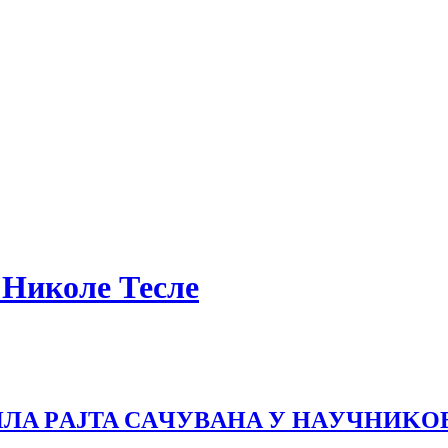
а Николе Тесле
ИЛA РAJTA СAЧУВAНA У НAУЧНИKO