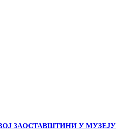
ВOJ ЗAOСTAВШTИНИ У MУЗEJУ