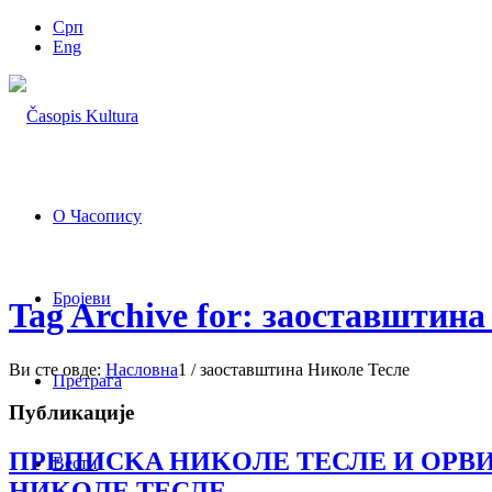
Срп
Eng
О Часопису
Бројеви
Tag Archive for: заоставштин
Ви сте овде:
Насловна
1
/
заоставштина Николе Тесле
Претрага
Публикације
ПРEПИСKA НИKOЛE TEСЛE И OРВ
Вести
НИKOЛE TEСЛE