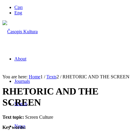
Срп
Eng
About
You are here:
Home
1
/
Texts
2
/
RHETORIC AND THE SCREEN
Journals
RHETORIC AND THE
SCREEN
Search
Text topic:
Screen Culture
News
Key words: