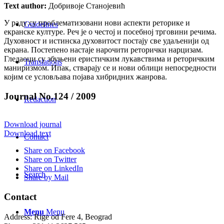
Text author:
Добривоје Станојевић
У раду су проблематизовани нови аспекти реторике и
Guidelines
екранске културе. Реч је о честој и посебној трговини речима.
Духовност и истинска духовитост постају све удаљенији од
екрана. Постепено настаје нарочити реторички нарцизам.
Гледаоци су збуњени еристичким лукавствима и реторичким
Translations
маниризмом. Ипак, стварају се и нови облици непосредности
којим се условљава појава хибридних жанрова.
Journal No.124 / 2009
Redaction
Download journal
Download text
Contact
Share on Facebook
Share on Twitter
Share on LinkedIn
Search
Share by Mail
Contact
Menu
Menu
Address: Rige od Fere 4, Beograd