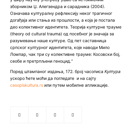
зборником Џ. Алегзендра и сарадника (2004).
Означава културалну рефлексију неког трагичног
догађаја или стања из прошлости, а која је постала
део колективног идентитета. Теорија културне трауме
(theory od cultural trauma) од посебног је значаја за
разумевање наше културе. Од пет саставница
српског културног идентитета, које наводи Мило
Ломпар, чак три су колективне трауме: Косовски бој,
сеобе и претрпљени геноцид.“
Поред штампаног издања, 172. број часописа
Култура
ускоро ћете моћи да погледате и на сајту
casopiskultura.rs
или путем мобилне апликације.