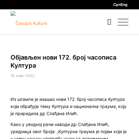
Срп
Eng
Објављен нови 172. број часописа
Култура
18. март 2022.
Из штампе је изашао нови 172. број часописа
Култура
који обрађује тему
Култура и национална траума
, коју
је приредила др Слађана Илић.
Како у уводној речи наводи др Слађана Илић,
уредница овог броја: „Културна траума је појам који је
у ширу научну употребу ушао са истоименим