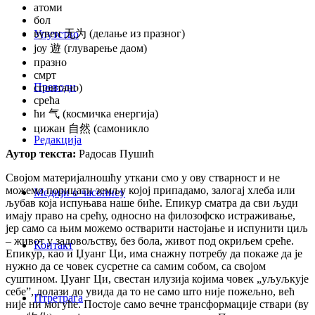
атоми
бол
вувеи 无为 (делање из празног)
Упутство
јоу 遊 (глуварење даом)
празно
смрт
Преводи
спонтано)
срећа
ћи 气 (космичка енергија)
цижан 自然 (самоникло
Редакција
Аутор текста:
Радосав Пушић
Својом материјалношћу уткани смо у ову стварност и не
можемо порицати земљу којој припадамо, залогај хлеба или
Медији о часопису
љубав која испуњава наше биће. Епикур сматра да сви људи
имају право на срећу, односно на филозофско истраживање,
јер само са њим можемо остварити настојање и испунити циљ
– живот у задовољству, без бола, живот под окриљем среће.
Контакт
Епикур, као и Џуанг Ци, има снажну потребу да покаже да је
нужно да се човек сусретне са самим собом, са својом
суштином. Џуанг Ци, свестан илузија којима човек „уљуљкује
себеˮ, долази до увида да то не само што није пожељно, већ
Птретрага
није ни могуће. Постоје само вечне трансформације ствари (ву