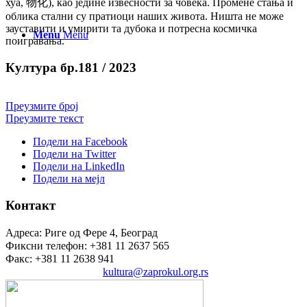
хуа, 物化), као једине извесности за човека. Промене стања и
облика стални су пратиоци наших живота. Ништа не може
зауставити и умирити та дубока и потресна космичка
Menu
Menu
поигравања.
Култура бр.181 / 2023
Преузмите број
Преузмите текст
Подели на Facebook
Подели на Twitter
Подели на LinkedIn
Подели на мејл
Контакт
Адреса: Риге од Фере 4, Београд
Фиксни телефон: +381 11 2637 565
Факс: +381 11 2638 941
Електронска пошта:
kultura@zaprokul.org.rs