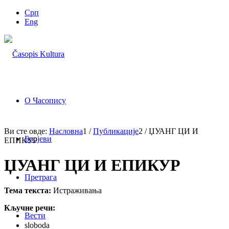
Срп
Eng
О Часопису
Ви сте овде:
Насловна
1
/
Публикације
2
/
ЏУАНГ ЦИ И
Бројеви
ЕПИКУР
ЏУАНГ ЦИ И ЕПИКУР
Претрага
Тема текста:
Истраживања
Кључне речи:
Вести
sloboda