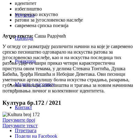
идентитет
избеглиштво
историјско искуство
Упутство
ратови за југословенско наслеђе
савремена српска поезија
Аутор текста:
Саша Радојчић
Преводи
У огледу се разматрају различити начини на које је савремено
српско песништво одговарало на искуства ратова за
југословенско наслеђе, као и на искуства последица тих
Редакција
ратова. Даје се шири приказ четири карактеристична
приступа овим темама, у делима Стевана Тонтића, Душка
Бабића, Ђорђа Нешића и Небојше Деветака. Ови песници
уметнички артикулишу болна искуства страдања, разарања,
Медији о часопису
губљења завичаја, избеглиштва и трагања за новим начинима
потврђивања личног и колективног идентитета.
Култура бр.172 / 2021
Контакт
Преузмите број
Преузмите текст
Птретрага
Подели на Facebook