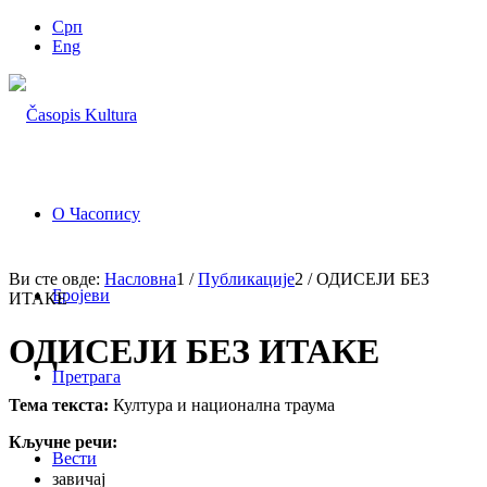
Срп
Eng
О Часопису
Ви сте овде:
Насловна
1
/
Публикације
2
/
ОДИСЕЈИ БЕЗ
Бројеви
ИТАКЕ
ОДИСЕЈИ БЕЗ ИТАКЕ
Претрага
Тема текста:
Култура и национална траума
Кључне речи:
Вести
завичај