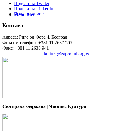
Подели на Twitter
Подели на LinkedIn
Подели на мејл
Menu
Menu
Контакт
Адреса: Риге од Фере 4, Београд
Фиксни телефон: +381 11 2637 565
Факс: +381 11 2638 941
Електронска пошта:
kultura@zaprokul.org.rs
Сва права задржана | Часопис Култура