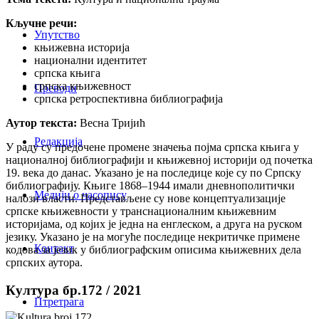
Кључне речи:
Упутство
књижевна историја
национални идентитет
српска књига
српска књижевност
Преводи
српска ретроспективна библиографија
Аутор текста:
Весна Тријић
Редакција
У раду су предочене промене значења појма српскa књигa у
националној библиографији и књижевној историји од почетка
19. века до данас. Указано је на последице које су по Српску
библиографију. Књиге 1868–1944 имали дневнополитички
Медији о часопису
налози власти. Представљене су нове концептуализације
српске књижевности у транснационалним књижевним
историјама, од којих је једна на енглеском, а друга на руском
језику. Указано је на могуће последице некритичке примене
Контакт
кодова за језик у библиографским описима књижевних дела
српских аутора.
Култура бр.172 / 2021
Птретрага